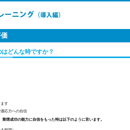
評価
るのはどんな時ですか？
と
けます
や適応力への自信
、禁煙成功の能力に自信をもった時は以下のように言います。
なる願望）」